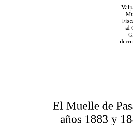
Valp
Mu
Fisc
al 
G
derr
El Muelle de Pasa
años 1883 y 18