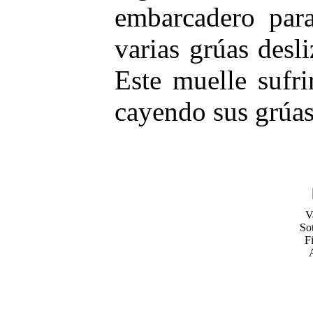
embarcadero para
varias grúas desl
Este muelle sufr
cayendo sus grúas
V
So
Fi