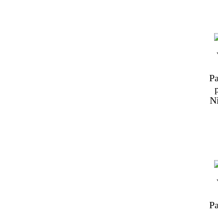
Pa
N
Pa