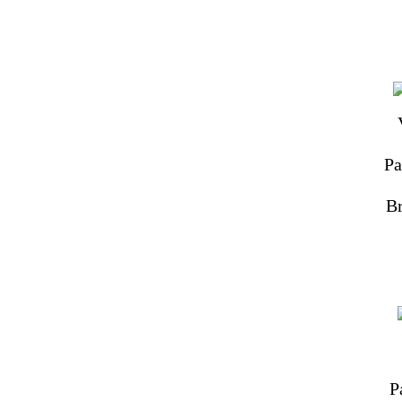
Pa
Br
P