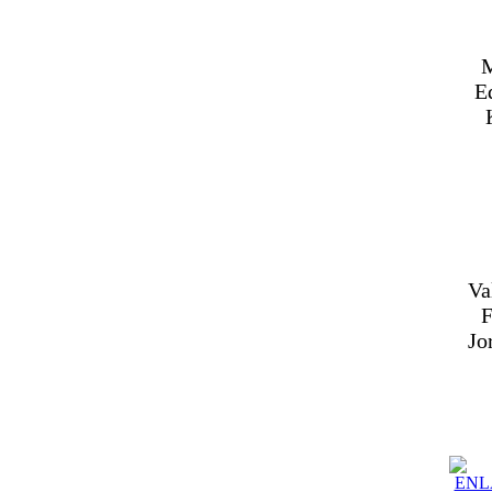
M
Ed
Va
F
Jo