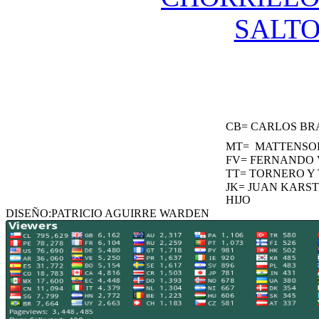
SALT
CB= CARLOS B
MT= MATTENSO
FV= FERNANDO
TT= TORNERO Y
JK= JUAN KARS
HIJO
DISEÑO:PATRICIO AGUIRRE WARDEN