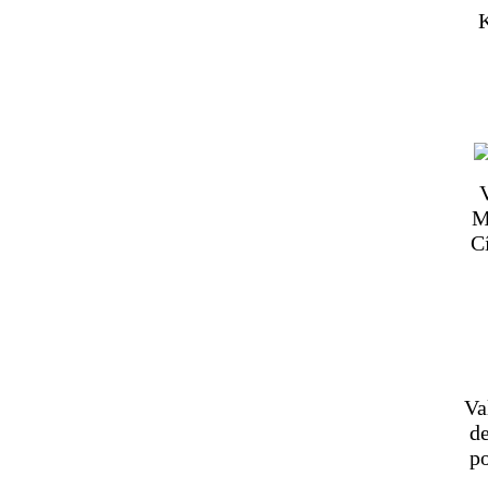
K
M
C
Va
de
po