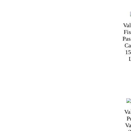
Val
Fis
Pas
Ca
15
Va
P
Va