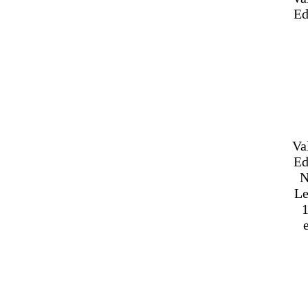
Ed
Va
Ed
N
Le
1