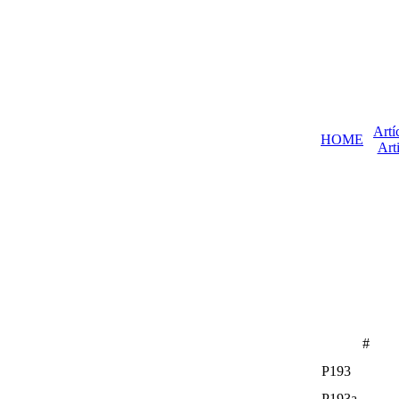
Artí
HOME
Arti
#
P193
P193a