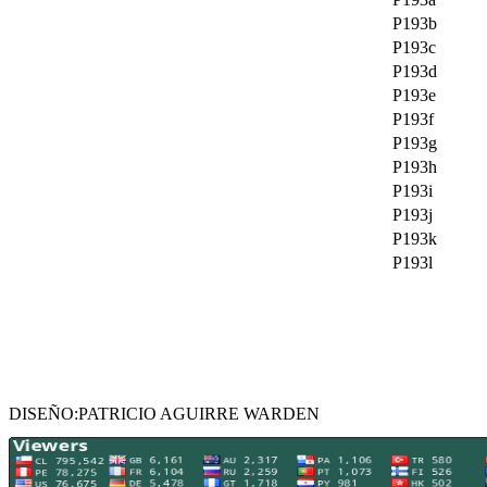
P193b
P193c
P193d
P193e
P193f
P193g
P193h
P193i
P193j
P193k
P193l
DISEÑO:PATRICIO AGUIRRE WARDEN