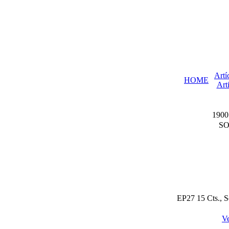
Artí
HOME
Arti
190
SO
EP27 15 Cts., S
Ve