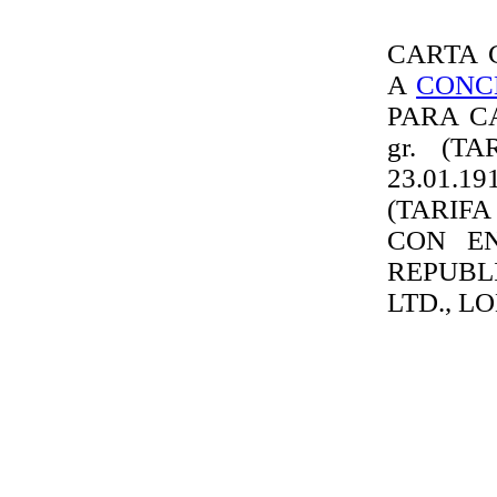
CARTA 
A
CONC
PARA C
gr. (T
23.01.
(TARIFA
CON EN
REPUBL
LTD., LON