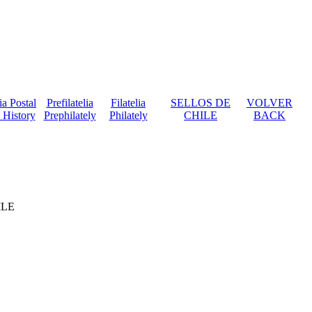
ia Postal
Prefilatelia
Filatelia
SELLOS DE
VOLVER
 History
Prephilately
Philately
CHILE
BACK
ILE