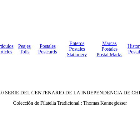
Enteros
Marcas
tículos
Peajes
Postales
Histor
Postales
Postales
rticles
Tolls
Postcards
Postal
Stationery
Postal Marks
10 SERIE DEL CENTENARIO DE LA INDEPENDENCIA DE CH
Colección de Filatelia Tradicional : Thomas Kannegiesser